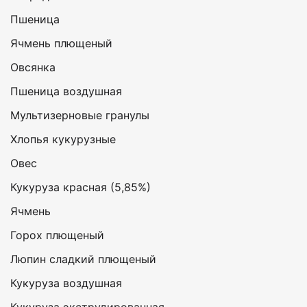
Пшеница
Ячмень плющеный
Овсянка
Пшеница воздушная
Мультизерновые гранулы
Хлопья кукурузные
Овес
Кукуруза красная (5,85%)
Ячмень
Горох плющеный
Люпин сладкий плющеный
Кукуруза воздушная
Кукуруза экструдированная