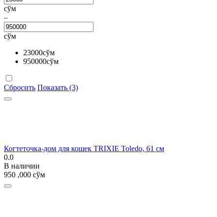
сўм
–
сўм
23000
сўм
950000
сўм
Сбросить
Показать (3)
Когтеточка-дом для кошек TRIXIE Toledo, 61 см
0.0
В наличии
950 ,000
сўм