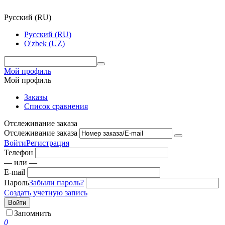
Русский
(
RU
)
Русский
(
RU
)
O'zbek
(
UZ
)
Мой профиль
Мой профиль
Заказы
Список сравнения
Отслеживание заказа
Отслеживание заказа
Войти
Регистрация
Телефон
— или —
E-mail
Пароль
Забыли пароль?
Создать учетную запись
Войти
Запомнить
0