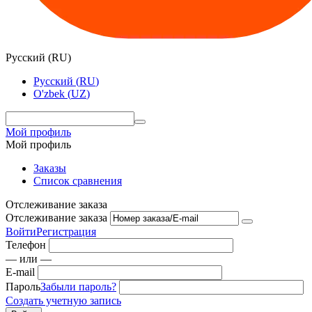
Русский
(
RU
)
Русский
(
RU
)
O'zbek
(
UZ
)
Мой профиль
Мой профиль
Заказы
Список сравнения
Отслеживание заказа
Отслеживание заказа
Войти
Регистрация
Телефон
— или —
E-mail
Пароль
Забыли пароль?
Создать учетную запись