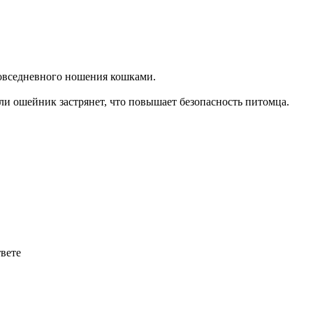
овседневного ношения кошками.
сли ошейник застрянет, что повышает безопасность питомца.
твете