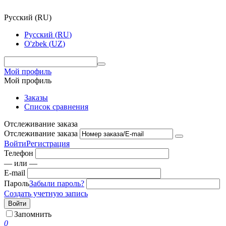
Русский
(
RU
)
Русский
(
RU
)
O'zbek
(
UZ
)
Мой профиль
Мой профиль
Заказы
Список сравнения
Отслеживание заказа
Отслеживание заказа
Войти
Регистрация
Телефон
— или —
E-mail
Пароль
Забыли пароль?
Создать учетную запись
Войти
Запомнить
0